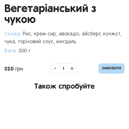
Вегетаріанський з
чукою
Склад:
Рис, крем сир, авокадо, айсберг, кунжут,
чука, горіховий соус, мигдаль
Вага:
300
г
-
+
320
грн
ЗАМОВИТИ
Також спробуйте