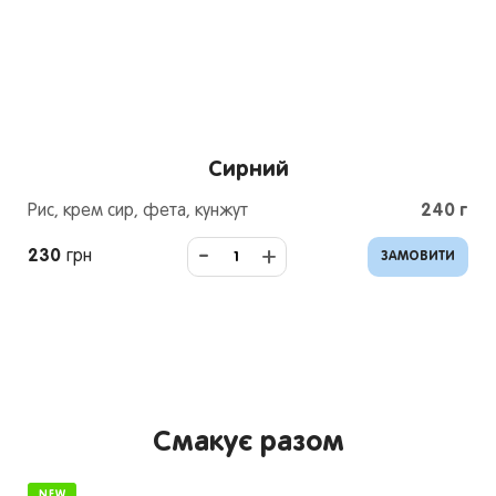
Сирний
Рис, крем сир, фета, кунжут
240
г
-
+
230
грн
ЗАМОВИТИ
Смакує разом
NEW