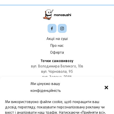
Акції на суші
Про нас
Оферта
Точки самовивозу
вул. Володимира Великого, 10в
вул. Чорновола, 95
вул. Зелена, 204б
вул. Героїв УПА, 73б
Ми цінуємо вашу
вул. Цехова, 9
конфіденційність
Оформити замовлення
+380978780837
Ми використовуємо файли cookie, щоб покращити ваш
Графік роботи
досвід перегляду, показувати персоналізовану рекламу чи
працюємо з
11:00
до
22:30
вміст і аналізувати наш трафік. Натискаючи «Прийняти всі»,