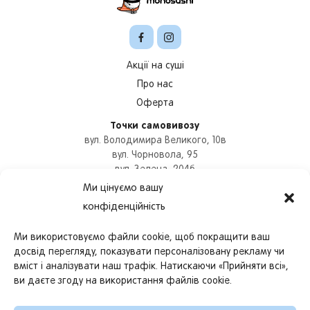
Акції на суші
Про нас
Оферта
Точки самовивозу
вул. Володимира Великого, 10в
вул. Чорновола, 95
вул. Зелена, 204б
вул. Героїв УПА, 73б
Ми цінуємо вашу
вул. Цехова, 9
конфіденційність
Оформити замовлення
+380978780837
Ми використовуємо файли cookie, щоб покращити ваш
Графік роботи
досвід перегляду, показувати персоналізовану рекламу чи
працюємо з
11:00
до
22:30
вміст і аналізувати наш трафік. Натискаючи «Прийняти всі»,
ви даєте згоду на використання файлів cookie.