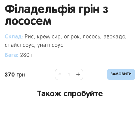
Філадельфія грін з
лососем
Склад:
Рис, крем сир, огірок, лосось, авокадо,
спайсі соус, унагі соус
Вага:
280
г
-
+
370
грн
ЗАМОВИТИ
Також спробуйте