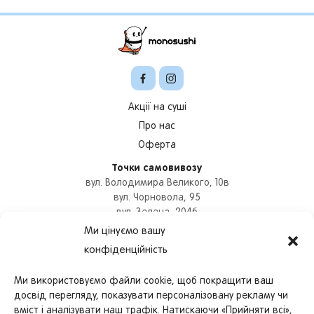
Акції на суші
Про нас
Оферта
Точки самовивозу
вул. Володимира Великого, 10в
вул. Чорновола, 95
вул. Зелена, 204б
вул. Героїв УПА, 73б
Ми цінуємо вашу
вул. Цехова, 9
конфіденційність
Оформити замовлення
+380978780837
Ми використовуємо файли cookie, щоб покращити ваш
Графік роботи
досвід перегляду, показувати персоналізовану рекламу чи
працюємо з
11:00
до
22:30
вміст і аналізувати наш трафік. Натискаючи «Прийняти всі»,