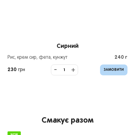
Сирний
Рис, крем сир, фета, кунжут
240
г
-
+
230
грн
ЗАМОВИТИ
Смакує разом
NEW