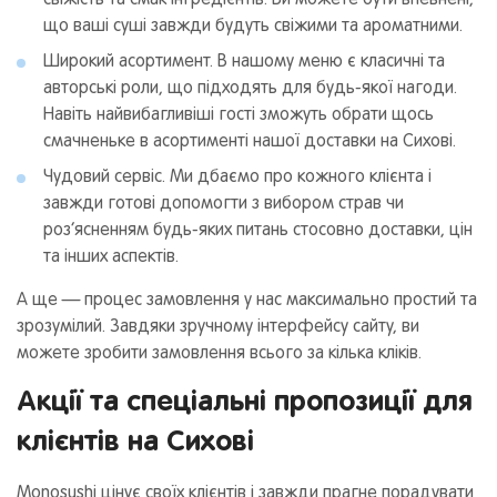
свіжість та смак інгредієнтів. Ви можете бути впевнені,
що ваші суші завжди будуть свіжими та ароматними.
Широкий асортимент. В нашому меню є класичні та
авторські роли, що підходять для будь-якої нагоди.
Навіть найвибагливіші гості зможуть обрати щось
смачненьке в асортименті нашої доставки на Сихові.
Чудовий сервіс. Ми дбаємо про кожного клієнта і
завжди готові допомогти з вибором страв чи
роз’ясненням будь-яких питань стосовно доставки, цін
та інших аспектів.
А ще — процес замовлення у нас максимально простий та
зрозумілий. Завдяки зручному інтерфейсу сайту, ви
можете зробити замовлення всього за кілька кліків.
Акції та спеціальні пропозиції для
клієнтів на Сихові
Monosushi цінує своїх клієнтів і завжди прагне порадувати