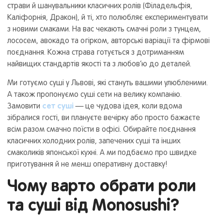
страви й шанувальники класичних ролів (Філадельфія,
Каліфорнія, Дракон), й ті, хто полюбляє експериментувати
з новими смаками. На вас чекають смачні роли з тунцем,
лососем, авокадо та огірком, авторські варіації та фірмові
поєднання. Кожна страва готується з дотриманням
найвищих стандартів якості та з любов’ю до деталей.
Ми готуємо суші у Львові, які стануть вашими улюбленими.
А також пропонуємо суші сети на велику компанію.
Замовити
сет суші
— це чудова ідея, коли вдома
зібралися гості, ви плануєте вечірку або просто бажаєте
всім разом смачно поїсти в офісі. Обирайте поєднання
класичних холодних ролів, запечених суші та інших
смаколиків японської кухні. А ми подбаємо про швидке
приготування й не менш оперативну доставку!
Чому варто обрати роли
та суші від Monosushi?