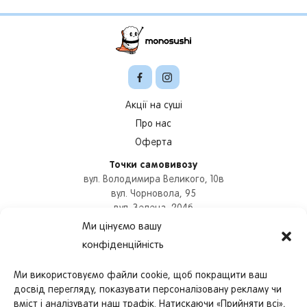
Акції на суші
Про нас
Оферта
Точки самовивозу
вул. Володимира Великого, 10в
вул. Чорновола, 95
вул. Зелена, 204б
вул. Героїв УПА, 73б
Ми цінуємо вашу
вул. Цехова, 9
конфіденційність
Оформити замовлення
+380978780837
Ми використовуємо файли cookie, щоб покращити ваш
Графік роботи
досвід перегляду, показувати персоналізовану рекламу чи
працюємо з
11:00
до
22:30
вміст і аналізувати наш трафік. Натискаючи «Прийняти всі»,