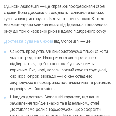
Сушисти Monosushi — це справжні професіонали своєї
справи. Вони досконало володіють техніками японської
кухні та використовують їх для створення ролів. Кожен
елемент страви має значення: від ідеально відвареного
рису до тонко нарізаної риби й вдало підібраного соусу.
Доставка суші на Сихові
від Monosushi — це:
Свіжість продуктів. Ми використовуємо тільки свіжі та
якісні інгредієнти. Наші риба та овочі ретельно
відбираються, щоб кожен рол був смачним та
корисним. Рис, норі, лосось, соєвий соус та соус унагі,
сир, ікра, огірок. авокадо — кожен складник
закуповуємо в перевірених постачальників та ретельно
перевіряємо його якість.
Швидка доставка. Monosushi гарантує, що ваше
замовлення приїде вчасно та в ідеальному стані.
Доставляємо роли в термосумках, щоб зберегти