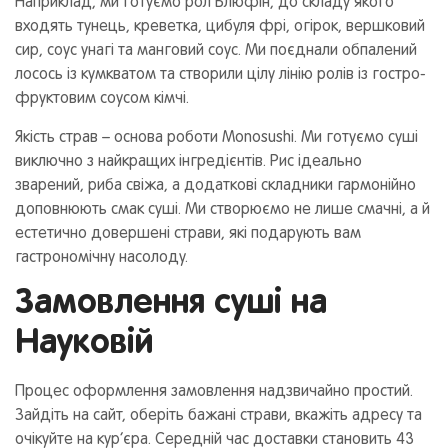
Наприклад, ми готуємо рол Блюфін, до складу якого
входять тунець, креветка, цибуля фрі, огірок, вершковий
сир, соус унагі та манговий соус. Ми поєднали обпалений
лосось із кумкватом та створили цілу лінію ролів із гостро-
фруктовим соусом кімчі.
Якість страв – основа роботи Monosushi. Ми готуємо суші
виключно з найкращих інгредієнтів. Рис ідеально
зварений, риба свіжа, а додаткові складники гармонійно
доповнюють смак суші. Ми створюємо не лише смачні, а й
естетично довершені страви, які подарують вам
гастрономічну насолоду.
Замовлення суші на
Науковій
Процес оформлення замовлення надзвичайно простий.
Зайдіть на сайт, оберіть бажані страви, вкажіть адресу та
очікуйте на кур’єра. Середній час доставки становить 43