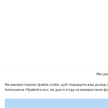
Ми цін
Ми використовуємо файли cookie, щоб покращити ваш досвід пер
Натискаючи «Прийняти всі», ви даєте згоду на використання фай